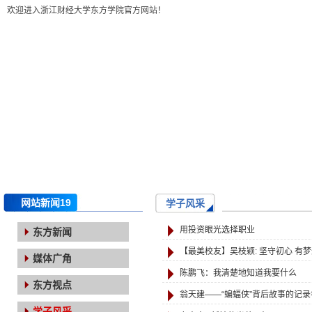
欢迎进入浙江财经大学东方学院官方网站！
网站新闻19
学子风采
用投资眼光选择职业
东方新闻
【最美校友】吴枝颖: 坚守初心 有
媒体广角
陈鹏飞：我清楚地知道我要什么
东方视点
翁天建——“蝙蝠侠”背后故事的记录
学子风采