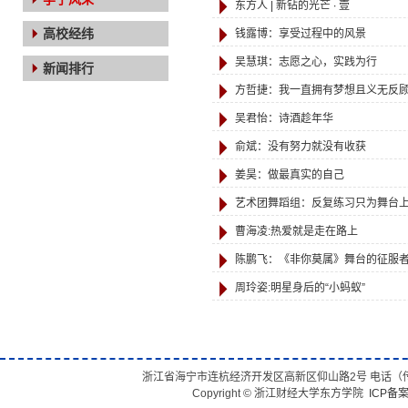
东方人 | 新钻的光芒 ∙ 壹
高校经纬
钱露博：享受过程中的风景
吴慧琪：志愿之心，实践为行
新闻排行
方哲捷：我一直拥有梦想且义无反
吴君怡：诗酒趁年华
俞斌：没有努力就没有收获
姜昊：做最真实的自己
艺术团舞蹈组：反复练习只为舞台
曹海凌:热爱就是走在路上
陈鹏飞：《非你莫属》舞台的征服
周玲姿:明星身后的“小蚂蚁”
浙江省海宁市连杭经济开发区高新区仰山路2号 电话（传真）：05
Copyright © 浙江财经大学东方学院
ICP备案