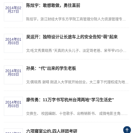
陈炫宇：敢想敢做，勇往直前
2014年02
月27日
陈炫宇，浙江财经大学东方学院工商管理分院人力资源管理专业的优秀毕业生，在校期间多次获得优秀团员、三好学生、优秀学生干部等荣誉称号。
吴运开：独特设计让长途车上的安全告知“萌”起来
2014年01
月03日
文/毛文秀黄晓燕 “天真的大头儿子、淡定哥老爸、呆爷爷VS小丸子胭脂女警官”这些原本在动画片里出现的人物，从春运开始陆续出现在浙江省长途客运车的安全告知里。
孙昊：“代”出来的学生老板
2014年01
月03日
文/黄晓燕 谢晴 刚进入大学就开始创业，大二拿下代理权成为地区总代理，并注册公司，当年公司年利润达到50万，多次获得“挑战杯”创业奖项。
廖传勇：11万字书写杭州台湾两地“学习生活史”
2014年01
月03日
交换生、 校园编剧、十佳歌手、出畅销新书、 成微电影主角……这些头衔和作品的拥有者，就是浙江财经大学东方学院汉语言文学专业毕业生廖传勇。
六项寝室公约,四人拼团考研