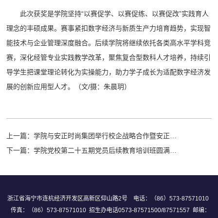
此次获奖是学院坚持“以赛促学、以赛促练、以赛促改”实践育人
理念的丰硕成果。赛事紧扣数字经济与新质生产力培育趋势，实现智
能技术与企业管理深度融合。后续学院将继续依托各类高水平学科竞
赛，深化经管专业实践教学改革，聚焦复合型数科人才培养，持续引
导学生把课堂理论转化为实操能力，助力学子成长为适配数字经济发
展的创新应用型人才。（文/摄：朱晨玥）
上一篇：
学院与安正时尚集团举行校企战略合作暨安正教育基金捐赠签约仪式
下一篇：
学院党校第二十五期党员后续教育培训班圆满落幕
浙江省海宁市连杭经济开发区高新区仰山路2号 电话：（86）573-87571010
传真：（86）573-87571010 招生办电话0573-87571500/87571557 邮编：