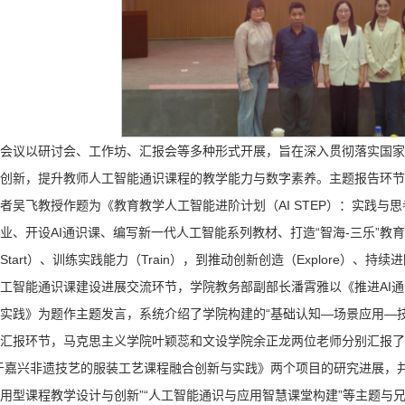
会议以研讨会、工作坊、汇报会等多种形式开展，旨在深入贯彻落实国家
创新，提升教师人工智能通识课程的教学能力与数字素养。主题报告环节
者吴飞教授作题为《教育教学人工智能进阶计划（AI STEP）：实践
业、开设AI通识课、编写新一代人工智能系列教材、打造“智海-三乐”教育垂
Start）、训练实践能力（Train），到推动创新创造（Explore）、持
工智能通识课建设进展交流环节，学院教务部副部长潘霄雅以《推进AI
实践》为题作主题发言，系统介绍了学院构建的“基础认知—场景应用—技术
汇报环节，马克思主义学院叶颖蕊和文设学院余正龙两位老师分别汇报了《
于嘉兴非遗技艺的服装工艺课程融合创新与实践》两个项目的研究进展，
用型课程教学设计与创新”“人工智能通识与应用智慧课堂构建”等主题与