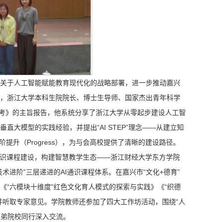
关于人工智能赋能教育现代化的战略部署，进一步推动嘉兴
，浙江大学本科生院院长、博士生导师、国家杰出青年科学
与思考》的主旨报告，他系统分享了浙江大学从零起步建设人工智
直大模型的实践经验，并提出“AI STEP”理念——从建立知
续进阶提升（Progress），为与会高校提供了清晰的建设路径。
通识课程建设，构建智慧教学生态——浙江财经大学东方学院
进阶”三层递进的AI通识课程体系。在嘉兴市“文化+德育”
“六模块十维度”红色文化育人模式的探索与实践》《“织德
并听取专家意见。学院教师还参加了四大工作坊活动，围绕“人
兄弟院校同行深入交流。