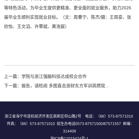
等特色活动，为毕业生提供更精准、更全面的就业服务，助力2026
届毕业生顺利实现就业目标。（文：周曹宁、陈杰/摄：王周娈、张
欣怡、王文滔、许覃斌、黄浩宸）
上一篇：
学院与浙江强脑科技达成校企合作
下一篇：
报告，请检阅 多图直击浙财东方军训高燃现场！
浙江省海宁市连杭经济开发区高新区仰山路2号 电话：（86）573-87571010
传真：（86）573-87571010 招生办电话0573-87571500/87571557 邮编：
314408
浙ICP备11015474号-1